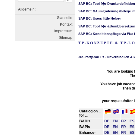
Allgemein:
Startseite
Kontakt
Impressum
Sitemap
TP-KONZEPTE & TP-LÖ
You are looking 
The
You have job vacanc
Then de
your request/offer 
Catalog on ...
for
...
BADIs
DE
EN
FR
ES
BAPIs
DE
EN
FR
ES
Enhance-
DE
EN
FR
ES